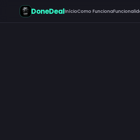
DoneDeal
Início
Como Funciona
Funcionali