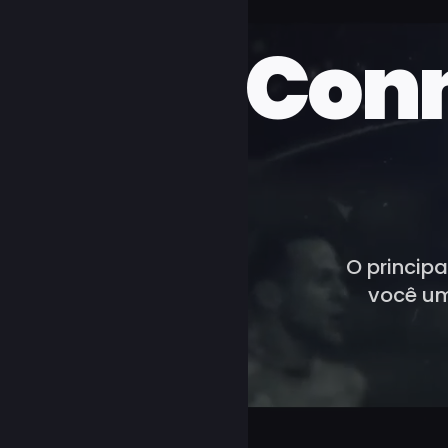
Conn
O principa
você um