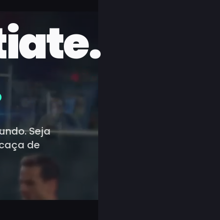
iate.
.
mundo. Seja
 caça de