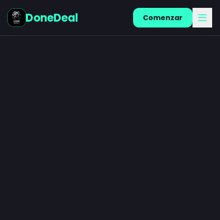
DoneDeal
Comenzar